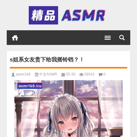
s姐系女友贵下给我摇铃铛？！
asmr168
中文ASMR
05-30
29542
0