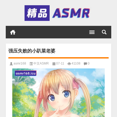
强压失败的小趴菜老婆
asmr168
中文ASMR
07-11
41108
0