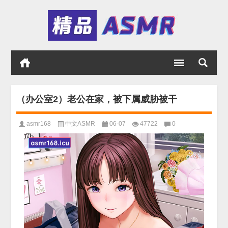
（办公室2）老公在家，被下属威胁被干
asmr168
中文ASMR
06-07
47722
0