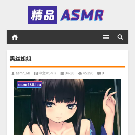
黑丝姐姐
asmr168
中文ASMR
04-28
45396
0