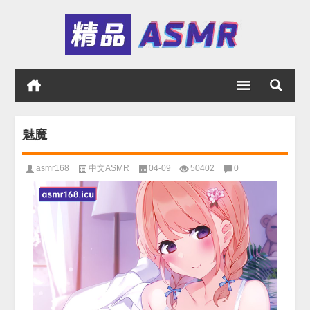
魅魔
asmr168
中文ASMR
04-09
50402
0