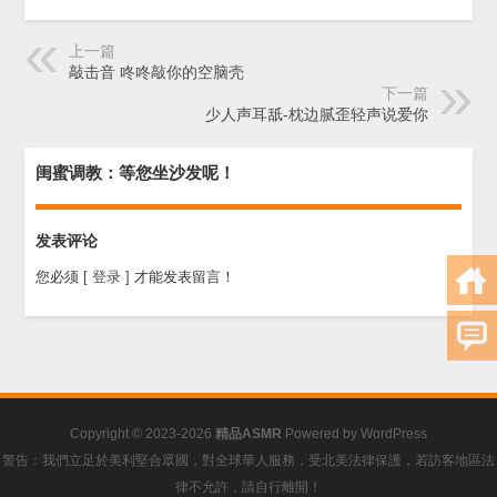
上一篇
敲击音 咚咚敲你的空脑壳
下一篇
少人声耳舐-枕边腻歪轻声说爱你
闺蜜调教：等您坐沙发呢！
发表评论
您必须
[ 登录 ]
才能发表留言！
Copyright © 2023-2026
精品ASMR
Powered by
WordPress
警告：我們立足於美利堅合眾國，對全球華人服務，受北美法律保護，若訪客地區法
律不允許，請自行離開！