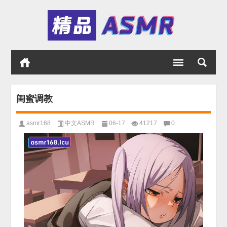
闺蜜调教
asmr168
中文ASMR
06-17
41217
0