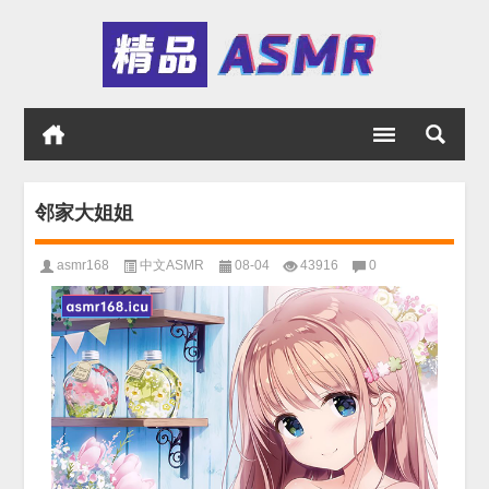
邻家大姐姐
asmr168
中文ASMR
08-04
43916
0