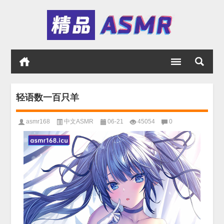
轻语数一百只羊
asmr168
中文ASMR
06-21
45054
0