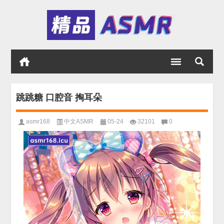
跳跳糖 口腔音 掏耳朵
asmr168
中文ASMR
05-24
32101
0