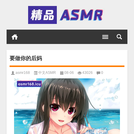
要做你的后妈
asmr168
中文ASMR
08-06
43026
0