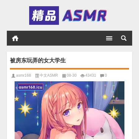
被房东玩弄的女大学生
asmr168
中文ASMR
08-30
43431
0