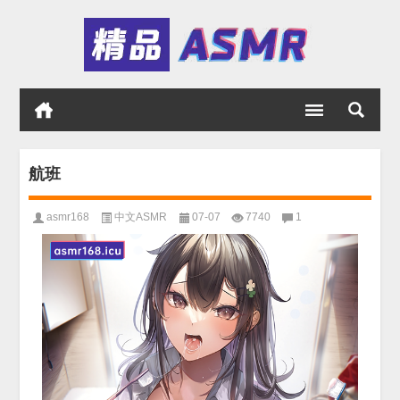
航班
asmr168
中文ASMR
07-07
7740
1