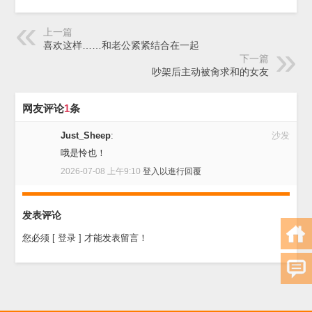
上一篇
喜欢这样……和老公紧紧结合在一起
下一篇
吵架后主动被肏求和的女友
网友评论
1
条
Just_Sheep
:
沙发
哦是怜也！
2026-07-08 上午9:10
登入以進行回覆
发表评论
您必须
[ 登录 ]
才能发表留言！