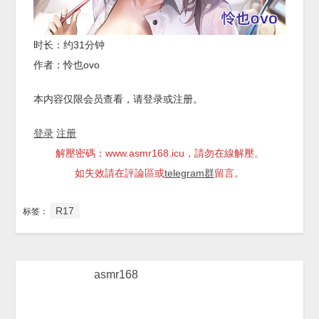
时长：约31分钟
作者：怜也ovo
本内容仅限会员查看，请登录或注册。
登录
注册
解壓密碼：www.asmr168.icu，請勿在線解壓。
如失效請在評論區或
telegram群
留言。
R17
标签：
asmr168