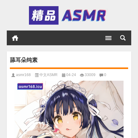
舔耳朵纯素
asmr168
中文ASMR
04-24
33009
0