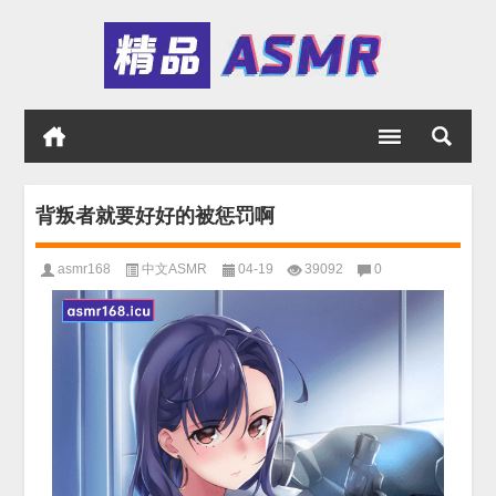
背叛者就要好好的被惩罚啊
asmr168
中文ASMR
04-19
39092
0