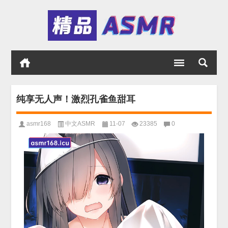
纯享无人声！激烈孔雀鱼甜耳
asmr168
中文ASMR
11-07
23385
0