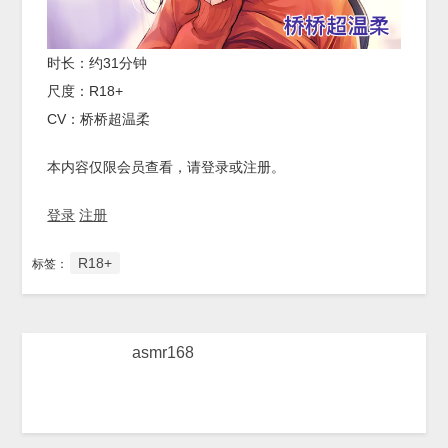
时长：约31分钟
尺度：R18+
CV：桥桥超温柔
本内容仅限会员查看，请登录或注册。
登录
注册
R18+
标签：
asmr168