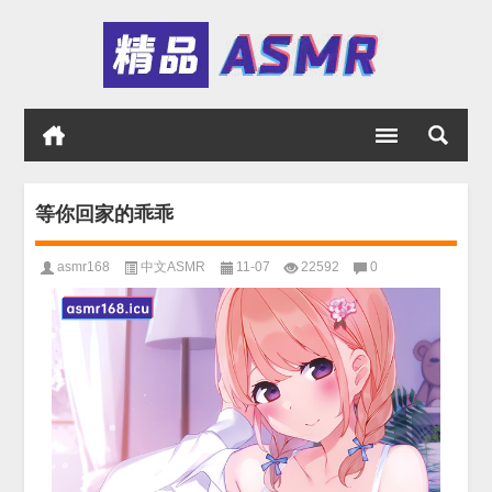
等你回家的乖乖
asmr168
中文ASMR
11-07
22592
0