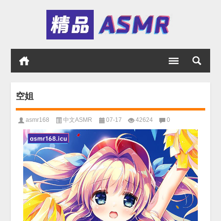
空姐
asmr168
中文ASMR
07-17
42624
0