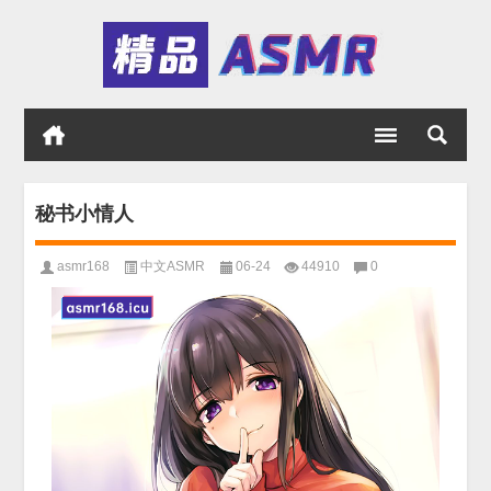
秘书小情人
asmr168
中文ASMR
06-24
44910
0