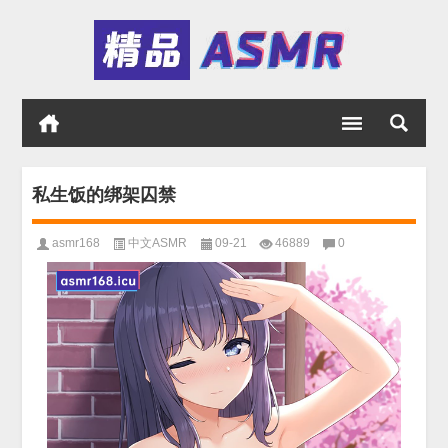
私生饭的绑架囚禁
asmr168
中文ASMR
09-21
46889
0