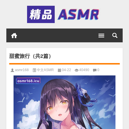
甜蜜旅行（共2篇）
asmr168
中文ASMR
04-22
40490
0