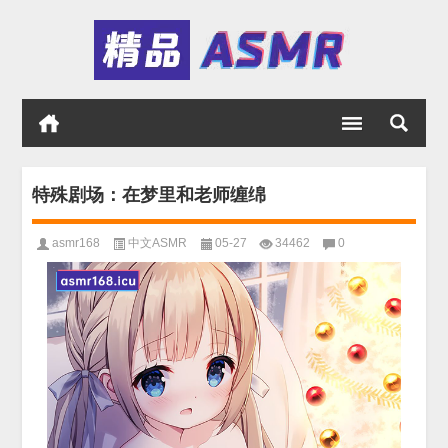
特殊剧场：在梦里和老师缠绵
asmr168
中文ASMR
05-27
34462
0