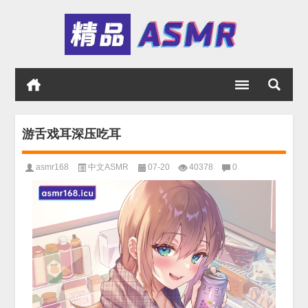
游舌戏耳深压吃耳
asmr168
中文ASMR
07-20
40378
0