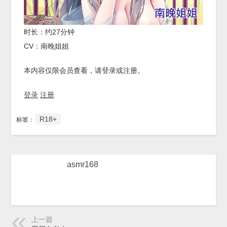
时长：约27分钟
CV：南晚姐姐
本内容仅限会员查看，请登录或注册。
登录
注册
R18+
标签：
asmr168
上一篇