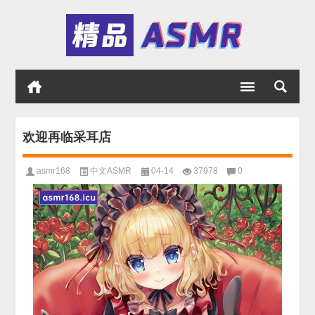
欢迎再临采耳店
asmr168
中文ASMR
04-14
37978
0