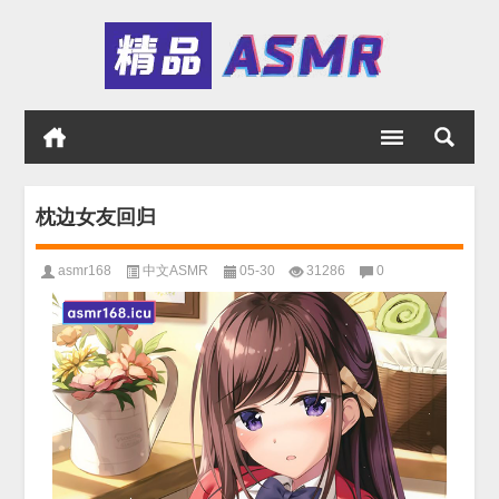
枕边女友回归
asmr168
中文ASMR
05-30
31286
0