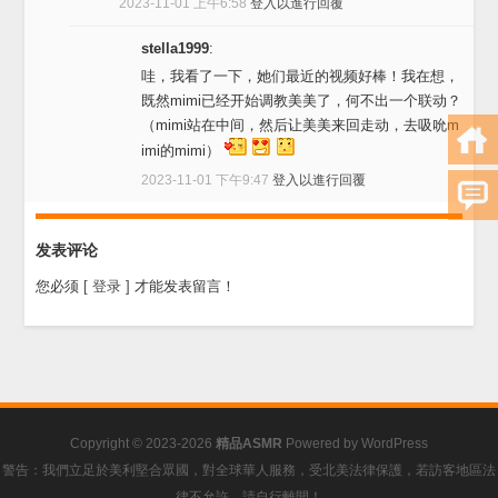
2023-11-01 上午6:58
登入以進行回覆
stella1999
:
哇，我看了一下，她们最近的视频好棒！我在想，
既然mimi已经开始调教美美了，何不出一个联动？
（mimi站在中间，然后让美美来回走动，去吸吮m
imi的mimi）
2023-11-01 下午9:47
登入以進行回覆
发表评论
您必须
[ 登录 ]
才能发表留言！
Copyright © 2023-2026
精品ASMR
Powered by
WordPress
警告：我們立足於美利堅合眾國，對全球華人服務，受北美法律保護，若訪客地區法
律不允許，請自行離開！