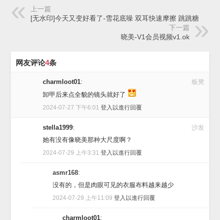
上一篇
[无水印]今天又变好看了-雪花底噪 双耳快速摩擦 跳跳糖
下一篇
晓美-V1会员视频v1.ok
网友评论
4
条
charmloot01
:
板凳
卸甲后来点全貌的镜头就好了
2024-07-27 下午6:01
登入以進行回覆
stella1999
:
沙发
她有没有像晓美那种大尺度啊？
2024-07-29 上午3:31
登入以進行回覆
asmr168
:
没有的，但是肉眼可见的衣服布料越来越少
2024-07-29 上午11:09
登入以進行回覆
charmloot01
: