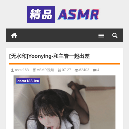
[无水印]Yoonying-和主管一起出差
asmr168
ASMR視頻
07-27
62403
4