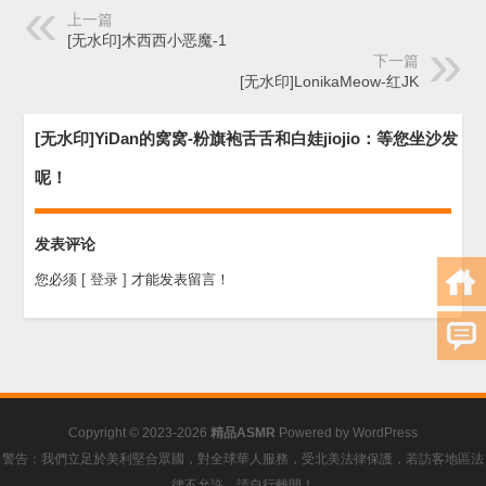
上一篇
[无水印]木西西小恶魔-1
下一篇
[无水印]LonikaMeow-红JK
[无水印]YiDan的窝窝-粉旗袍舌舌和白娃jiojio：等您坐沙发
呢！
发表评论
您必须
[ 登录 ]
才能发表留言！
Copyright © 2023-2026
精品ASMR
Powered by
WordPress
警告：我們立足於美利堅合眾國，對全球華人服務，受北美法律保護，若訪客地區法
律不允許，請自行離開！