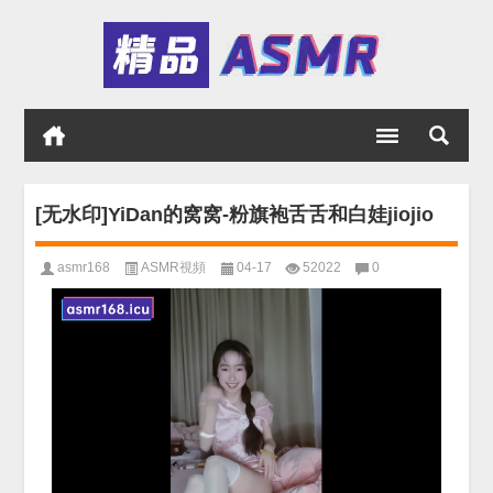
[无水印]YiDan的窝窝-粉旗袍舌舌和白娃jiojio
asmr168
ASMR視頻
04-17
52022
0