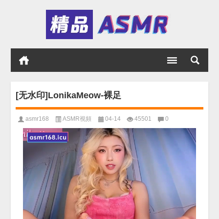
[无水印]LonikaMeow-裸足
asmr168
ASMR視頻
04-14
45501
0