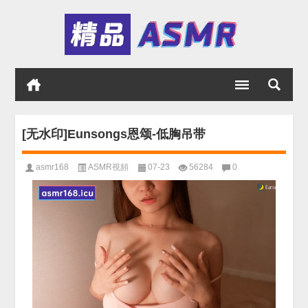
[无水印]Eunsongs恩颂-低胸吊带
asmr168
ASMR視頻
07-23
56284
0