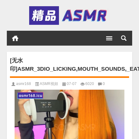
[无水
印]ASMR_3DIO_LICKING,MOUTH_SOUNDS,_EA
asmr168
ASMR視頻
07-07
6020
0