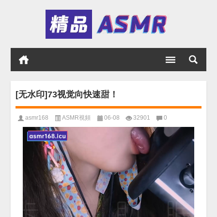
[无水印]73视觉向快速甜！
asmr168
ASMR視頻
06-08
32901
0