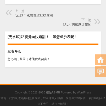
上一篇
[无水印]浅灰蕾丝丝袜摩擦
下一篇
[无水印]按摩店技师
[无水印]73视觉向快速甜！：等您坐沙发呢！
发表评论
您必须
[ 登录 ]
才能发表留言！
Copyright © 2023-2026
精品ASMR
Powered by
WordPress
警告：我們立足於美利堅合眾國，對全球華人服務，受北美法律保護，若訪客地區法
律不允許，請自行離開！