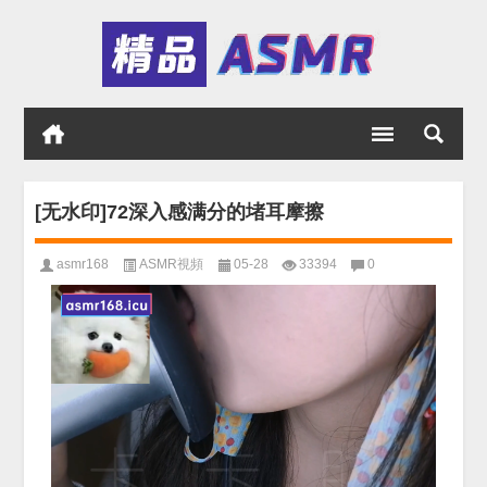
[无水印]72深入感满分的堵耳摩擦
asmr168
ASMR視頻
05-28
33394
0