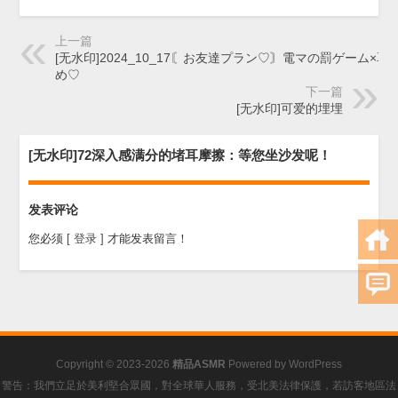
上一篇
[无水印]2024_10_17〘お友達プラン♡〙電マの罰ゲーム×耳
め♡
下一篇
[无水印]可爱的埋埋
[无水印]72深入感满分的堵耳摩擦：等您坐沙发呢！
发表评论
您必须
[ 登录 ]
才能发表留言！
Copyright © 2023-2026
精品ASMR
Powered by
WordPress
警告：我們立足於美利堅合眾國，對全球華人服務，受北美法律保護，若訪客地區法