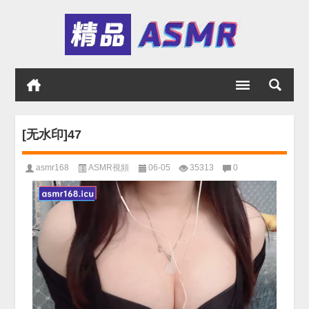
[无水印]47
asmr168
ASMR視頻
06-05
35313
0