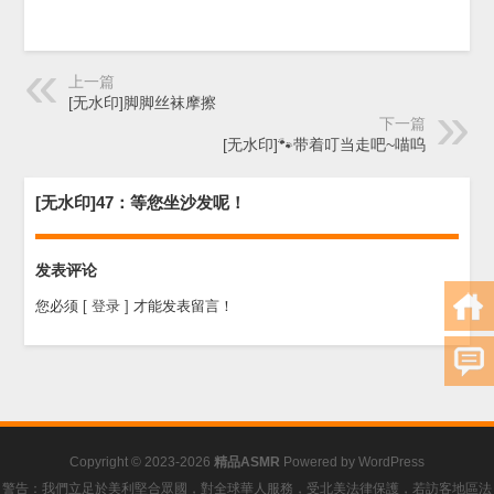
上一篇
[无水印]脚脚丝袜摩擦
下一篇
[无水印]🐾带着叮当走吧~喵呜
[无水印]47：等您坐沙发呢！
发表评论
您必须
[ 登录 ]
才能发表留言！
Copyright © 2023-2026
精品ASMR
Powered by
WordPress
警告：我們立足於美利堅合眾國，對全球華人服務，受北美法律保護，若訪客地區法