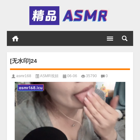
[无水印]24
asmr168
ASMR視頻
06-06
35790
0