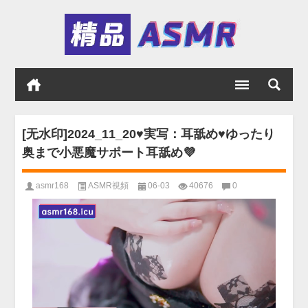
[无水印]2024_11_20♥実写：耳舐め♥ゆったり
奥まで小悪魔サポート耳舐め💜
asmr168
ASMR視頻
06-03
40676
0