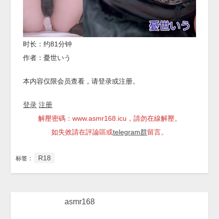
时长：约81分钟
作者：憂世いう
本内容仅限会员查看，请登录或注册。
登录
注册
解壓密碼：www.asmr168.icu，請勿在線解壓。
如失效請在評論區或
telegram群
留言。
R18
标签：
asmr168