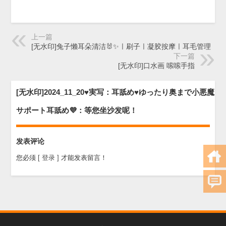
上一篇
[无水印]兔子懒耳朵清洁🐰✨ㅣ刷子ㅣ凝胶按摩ㅣ耳毛管理
下一篇
[无水印]口水画 嗦嗦手指
[无水印]2024_11_20♥実写：耳舐め♥ゆったり奥まで小悪魔
サポート耳舐め💜：等您坐沙发呢！
发表评论
您必须
[ 登录 ]
才能发表留言！