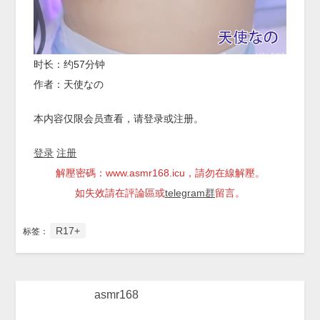
时长：约57分钟
作者：天使なの
本内容仅限会员查看，请登录或注册。
登录
注册
解壓密碼：www.asmr168.icu，請勿在線解壓。
如失效請在評論區或
telegram群
留言。
R17+
标签：
asmr168