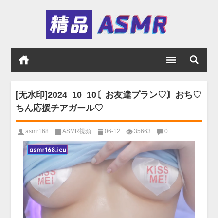
[无水印]2024_10_10〘お友達プラン♡〙おち♡
ちん応援チアガール♡
asmr168
ASMR視頻
06-12
35663
0