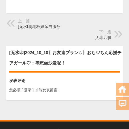
上一篇
[无水印]老板娘亲自服务
下一篇
[无水印]9
[无水印]2024_10_10〘お友達プラン♡〙おち♡ちん応援チ
アガール♡：等您坐沙发呢！
发表评论
您必须
[ 登录 ]
才能发表留言！