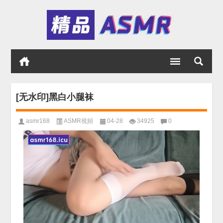
[无水印]黑白小腿袜
asmr168
ASMR視頻
04-28
34925
0