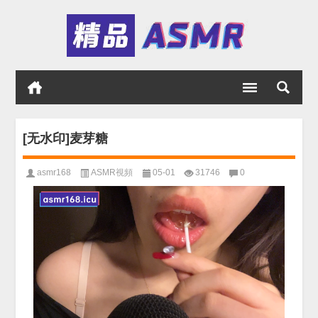
[无水印]麦芽糖
asmr168
ASMR視頻
05-01
31746
0