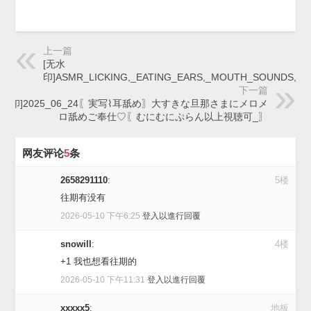
上一篇
[无水
印]ASMR_LICKING,_EATING_EARS,_MOUTH_SOUNDS,_K
下一篇
无水印]2025_06_24〖実写⌇耳舐め〗大すきな旦那さまにメロメ
ロ舐めご奉仕♡〖むにむにぷらん以上視聴可_〗
网友评论
5
条
2658291110
:
5楼
往期有没有
2026-05-10 下午6:25
登入以進行回覆
snowill
:
4楼
+1 我也想看往期的
2026-05-10 下午11:31
登入以進行回覆
xxxxx5
:
地板