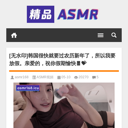
[无水印]韩国很快就要过农历新年了，所以我要
放假。亲爱的，祝你假期愉快🧧💝
asmr168
ASMR視頻
05-10
20270
5