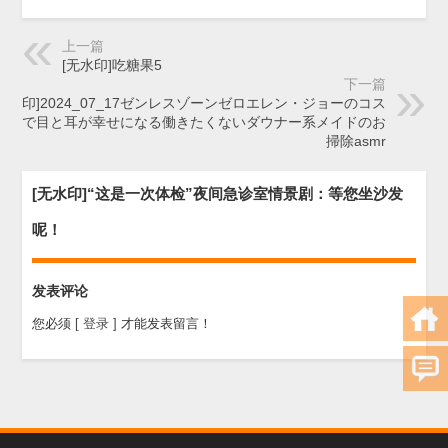
上一篇
[无水印]吃糖果5
下一篇
[无水印]2024_07_17ゼンレスゾーンゼロエレン・ジョーのコス
プレで目と耳が幸せになる働きたくないダウナー系メイドのお
掃除asmr
[无水印]“这是一次体检”夜间急诊室情景剧：等您坐沙发
呢！
发表评论
您必须
[ 登录 ]
才能发表留言！