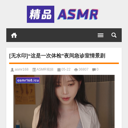
[无水印]“这是一次体检”夜间急诊室情景剧
asmr168
ASMR視頻
05-22
36807
0