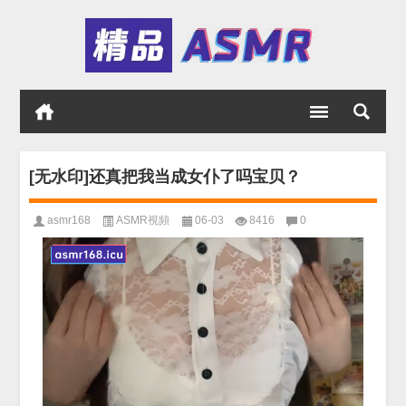
[无水印]还真把我当成女仆了吗宝贝？
asmr168
ASMR視頻
06-03
8416
0