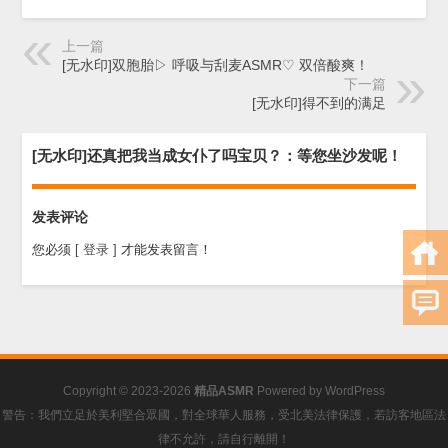
上一篇
[无水印]双胞胎▷ 呼吸与刮麦ASMR♡ 双倍酸爽！
下一篇
[无水印]得不到的满足
[无水印]还真把我当成女仆了吗宝贝？：等您坐沙发呢！
发表评论
您必须
[ 登录 ]
才能发表留言！
Copyright © 2023-2026
精品ASMR
Powered by
WordPress
警告：我們立足於美利堅合眾國，對全球華人服務，受北美法律保護，若訪客地區法
律不允許，請自行離開！