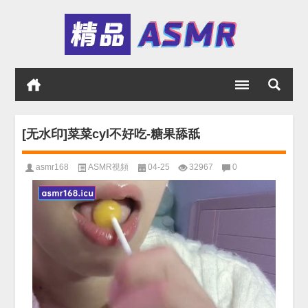
[无水印]菜菜cyl不好吃-糖果舔舐
asmr168
ASMR視頻
04-25
32967
0