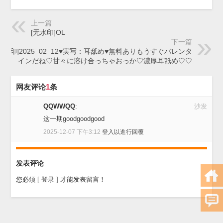
上一篇
[无水印]OL
下一篇
无水印]2025_02_12♥実写：耳舐め♥無料ありもうすぐバレンタ
インだね♡甘々に溶け合っちゃおっか♡濃厚耳舐め♡♡
网友评论
1
条
QQWWQQ
:
沙发
这一期goodgoodgood
2025-12-07 下午3:12
登入以進行回覆
发表评论
您必须
[ 登录 ]
才能发表留言！