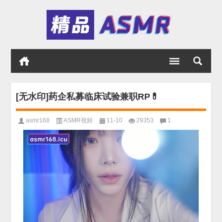
[无水印]药企私募临床试验兼职RP💊
asmr168
ASMR視頻
11-10
29353
1