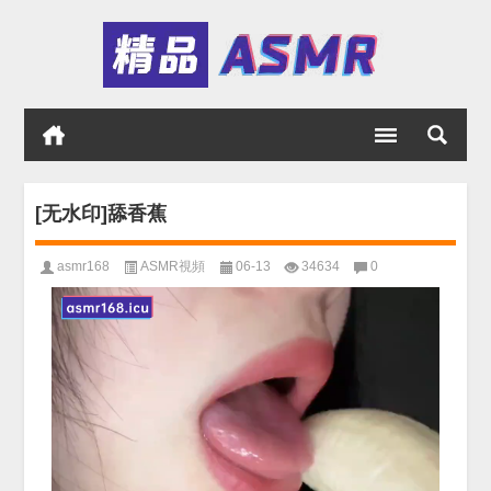
[无水印]舔香蕉
asmr168
ASMR視頻
06-13
34634
0