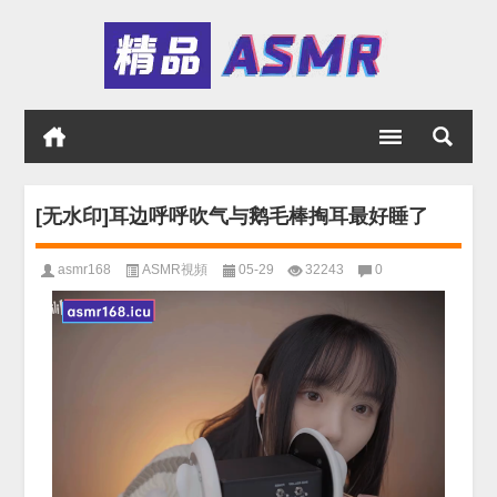
[无水印]耳边呼呼吹气与鹅毛棒掏耳最好睡了
asmr168
ASMR視頻
05-29
32243
0