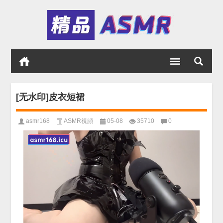
[无水印]皮衣短裙
asmr168
ASMR視頻
05-08
35710
0