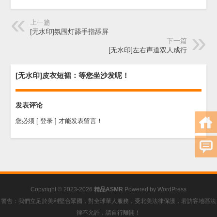
上一篇
[无水印]氛围灯舔手指舔屏
下一篇
[无水印]左右声道双人成行
[无水印]皮衣短裙：等您坐沙发呢！
发表评论
您必须
[ 登录 ]
才能发表留言！
Copyright © 2023-2026
精品ASMR
Powered by
WordPress
警告：我們立足於美利堅合眾國，對全球華人服務，受北美法律保護，若訪客地區法
律不允許，請自行離開！