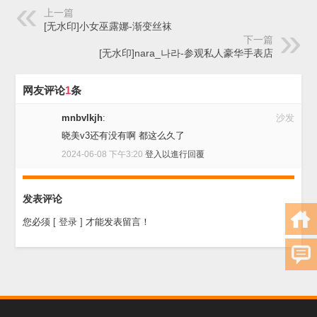
上一篇
[无水印]小女巫露娜-渐变丝袜
下一篇
[无水印]nara_나라-参观私人豪华手表店
网友评论
1
条
mnbvlkjh
:
沙发
晓美v3还有没有啊 都这么久了
2024-06-08 下午3:20
登入以進行回覆
发表评论
您必须
[ 登录 ]
才能发表留言！