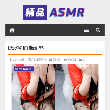
[无水印]白鹿姬-55
asmr168
ASMR視頻
06-07
49192
1