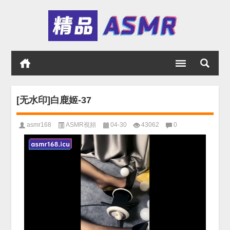
[无水印]白鹿姬-37
asmr168
ASMR視頻
04-30
43062
0